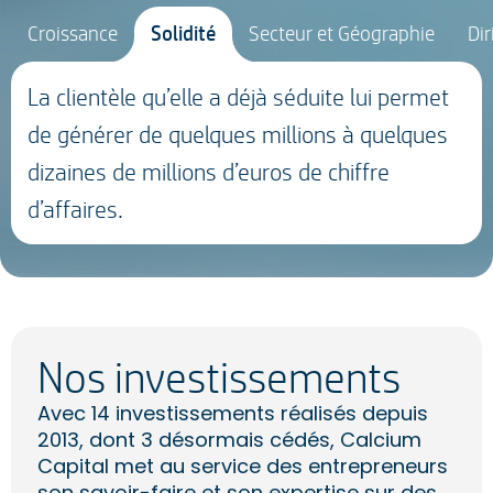
Croissance
Solidité
Secteur et Géographie
Di
La clientèle qu’elle a déjà séduite lui permet
de générer de quelques millions à quelques
dizaines de millions d’euros de chiffre
d’affaires.
Nos investissements
Avec 14 investissements réalisés depuis
2013, dont 3 désormais cédés, Calcium
Capital met au service des entrepreneurs
son savoir-faire et son expertise sur des