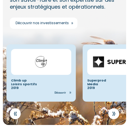
enjeux stratégiques et opérationnels.
Découvrir nos investissements
Superprod
Sightness
Media
Data transport
2019
2019
Découvrir
Producteur, fabricant et distributeur de
Valorisation de la data 
contenu familial (dessins animés,
transport de marchandis
films, séries)
qualité de service, carbo